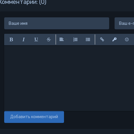
Комментарии: (0)
25_Угроза А-класса
26_Угроза А-класса
27_Угроза А-класса
28_Угроза А-класса
29_Угроза А-класса
Полужирный
Курсив
Подчеркнутый
Зачеркнутый
Выравнивание
Нумерованный список
Маркированный списо
Вставить ссылк
Вставить 
Вста
30_Угроза А-класса
31_Угроза А-класса
32_Угроза А-класса
33_Угроза А-класса
34_Угроза А-класса
35_Угроза А-класса
36_Угроза А-класса
Добавить комментарий