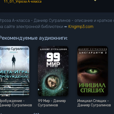
11_01_Угроза А-класса
12_Угроза А-класса
13_Угроза А-класса
Угроза А-класса - Данияр Сугралинов - описание и краткое
14_Угроза А-класса
на сайте электронной библиотеки ➨
Knigimp3.com
15_Угроза А-класса
Рекомендуемые аудиокниги:
16_Угроза А-класса
17_Угроза А-класса
18_Угроза А-класса
19_Угроза А-класса
20_Угроза А-класса
21_00_Угроза А-класса
21_01_Угроза А-класса
22_Угроза А-класса
Пробуждение -
99 Мир - Данияр
Инициал Спящих -
23_Угроза А-класса
Данияр Сугралинов
Сугралинов
Данияр Сугралинов
24_Угроза А-класса