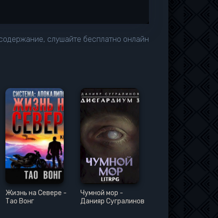
 содержание, слушайте бесплатно онлайн
Жизнь на Севере -
Чумной мор -
Тао Вонг
Данияр Сугралинов