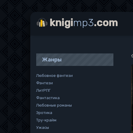
knigi
mp3
.com
Жанры
Любовное фэнтези
Фэнтези
ЛитРПГ
Фантастика
Любовные романы
Эротика
Тру-крайм
Ужасы