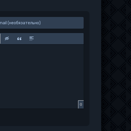
к
у
защищенную ссылку
вить смайлик
Вставка скрытого текста
Вставка цитаты
Вставка спойлера
0