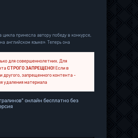
 цикла принесла автору победу в конкурсе,
а английском языке». Теперь она
ько для совершеннолетних. Для
нта
СТРОГО ЗАПРЕЩЕНО!
Если в
и другого, запрещенного контента -
я удаления материала
гралинов" онлайн бесплатно без
ерсия