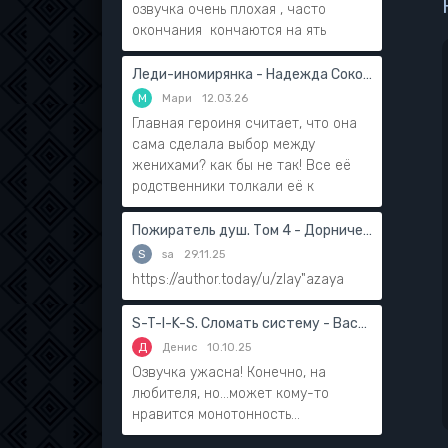
озвучка очень плохая , часто
окончания кончаются на ять
Леди-иномирянка - Надежда Соколова
М
Мари
12.03.26
Главная героиня считает, что она
сама сделала выбор между
женихами? как бы не так! Все её
родственники толкали её к
Пожиратель душ. Том 4 - Дорничев Дмитрий
S
sa
29.11.25
https://author.today/u/zlay"azaya
S-T-I-K-S. Сломать систему - Василий Мушинский
Д
Денис
10.10.25
Озвучка ужасна! Конечно, на
любителя, но...может кому-то
нравится монотонность...