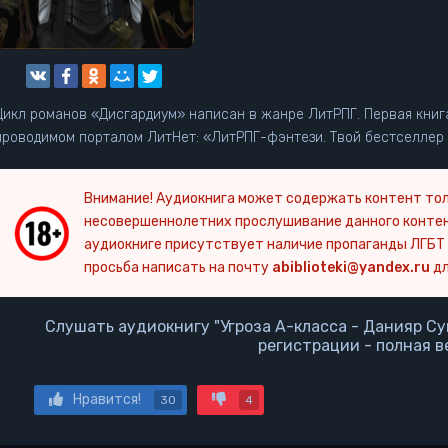
Цикл романов «Дисгардиум» написан в жанре ЛитРПГ. Первая книга
проводимом порталом ЛитНет: «ЛитРПГ-фэнтези. Твой бестселлер н
Внимание! Аудиокнига может содержать контент тол
несовершеннолетних прослушивание данного конте
аудиокниге присутствует наличие пропаганды ЛГБТ 
просьба написать на почту
abiblioteki@yandex.ru
дл
Слушать аудиокнигу "Угроза А-класса - Данияр Су
регистрации - полная в
Нравится!
30
4