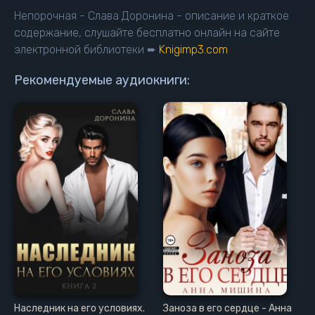
14 глава
Непорочная - Слава Доронина - описание и краткое
15 глава
содержание, слушайте бесплатно онлайн на сайте
электронной библиотеки ➨
Knigimp3.com
16 глава
17 глава
Рекомендуемые аудиокниги:
18 глава
19 глава
20 глава
21 глава
22 глава
23 глава
24 глава
25 глава
26 глава
27 глава
Наследник на его условиях.
Заноза в его сердце - Анна
28 глава