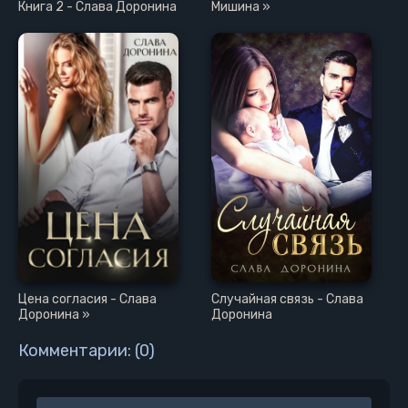
Книга 2 - Слава Доронина
Мишина »
29 глава
30 глава
31 глава
32 глава
33 глава
34 глава
35 глава
36 глава
37 глава
Цена согласия - Слава
Случайная связь - Слава
Доронина »
Доронина
Комментарии: (0)