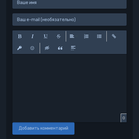
Полужирный
Курсив
Подчеркнутый
Зачеркнутый
Выравнивание
Нумерованный список
Маркированный сп
Вставить сс
Вставить защищенную ссылку
Вставить смайлик
Вставка скрытого текста
Вставка цитаты
Вставка спойлера
0
Добавить комментарий