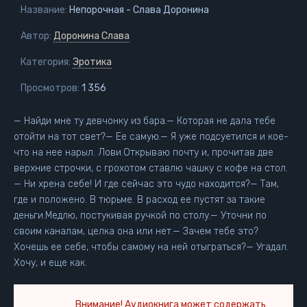
Название:
Непорочная - Слава Доронина
Автор:
Доронина Слава
Категория:
Эротика
Просмотров:
1 356
— Найди мне ту девчонку из бара.— Которая не дала тебе
отойти на тот свет?— Ее самую.— Я уже подсуетился и кое-
что на нее нарыл. Лови.Открываю почту и, прочитав две
верхние строчки, с грохотом ставлю чашку с кофе на стол.
— Ни хрена себе! И где сейчас это чудо находится?— Там,
где и положено. В тюрьме. В расход ее пустят за такие
деньги.Медлю, постукивая ручкой по столу.— Уточни по
своим каналам, целка она или нет.— Зачем тебе это?
Хочешь ее себе, чтобы самому на ней отыграться?— Угадал.
Хочу, и еще как.
Внимание! Аудиокнига может содержать