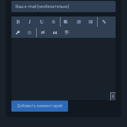
Полужирный
Курсив
Подчеркнутый
Зачеркнутый
Выравнивание
Нумерованный список
Маркированный сп
Вставить сс
Вставить защищенную ссылку
Вставить смайлик
Вставка скрытого текста
Вставка цитаты
Вставка спойлера
0
Добавить комментарий