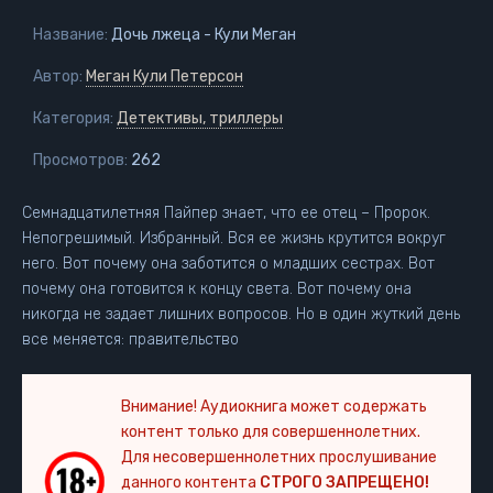
Название:
Дочь лжеца - Кули Меган
Автор:
Меган Кули Петерсон
Категория:
Детективы, триллеры
Просмотров:
262
Семнадцатилетняя Пайпер знает, что ее отец – Пророк.
Непогрешимый. Избранный. Вся ее жизнь крутится вокруг
него. Вот почему она заботится о младших сестрах. Вот
почему она готовится к концу света. Вот почему она
никогда не задает лишних вопросов. Но в один жуткий день
все меняется: правительство
Внимание! Аудиокнига может содержать
контент только для совершеннолетних.
Для несовершеннолетних прослушивание
данного контента
СТРОГО ЗАПРЕЩЕНО!