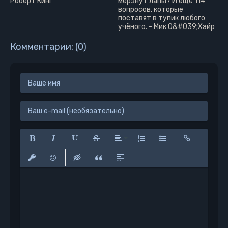
Роберт Кинг
мерзнут лапы? И ещё 114
вопросов, которые
поставят в тупик любого
учёного. - Мик О&#039;Хэйр
Комментарии: (0)
Полужирный
Курсив
Подчеркнутый
Зачеркнутый
Выравнивание
Нумерованный список
Маркированный сп
Вставить сс
Вставить защищенную ссылку
Вставить смайлик
Вставка скрытого текста
Вставка цитаты
Вставка спойлера