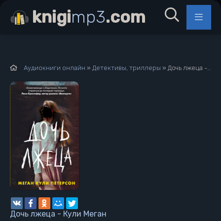
knigi
mp3
.com
Аудиокниги онлайн
»
Детективы, триллеры
» Дочь лжеца - Кули Меган
Дочь лжеца - Кули Меган