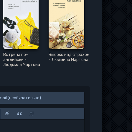
Встреча по-
Высоко над страхом
английски -
- Людмила Мартова
Людмила Мартова
к
у
защищенную ссылку
вить смайлик
Вставка скрытого текста
Вставка цитаты
Вставка спойлера