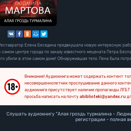
Реставратор Елена Беседина предвкушала новую интересную рабо
в самом центре города по заказу известного мецената Петра Беспа
его убили в этом самом доме! Обнаружившая тело Лена была потря
Внимание! Аудиокнига может содержать контент тол
несовершеннолетних прослушивание данного конте
аудиокниге присутствует наличие пропаганды ЛГБТ 
просьба написать на почту
abiblioteki@yandex.ru
дл
Слушать аудиокнигу "Алая гроздь турмалина - Людми
регистрации - полная в