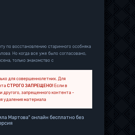
ту по восстановлению старинного особняка
лова. Но когда все уже было согласовано,
сена, только знакомство с
ько для совершеннолетних. Для
нта
СТРОГО ЗАПРЕЩЕНО!
Если в
и другого, запрещенного контента -
я удаления материала
ла Мартова" онлайн бесплатно без
ерсия