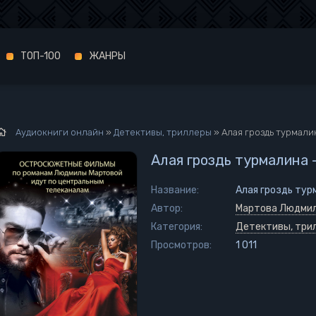
ТОП-100
ЖАНРЫ
Аудиокниги онлайн
»
Детективы, триллеры
» Алая гроздь турмали
Алая гроздь турмалина
Название:
Алая гроздь тур
Автор:
Мартова Людми
Категория:
Детективы, три
Просмотров:
1 011