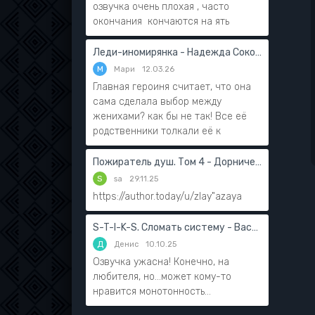
озвучка очень плохая , часто
окончания кончаются на ять
Леди-иномирянка - Надежда Соколова
М
Мари
12.03.26
Главная героиня считает, что она
сама сделала выбор между
женихами? как бы не так! Все её
родственники толкали её к
Пожиратель душ. Том 4 - Дорничев Дмитрий
S
sa
29.11.25
https://author.today/u/zlay"azaya
S-T-I-K-S. Сломать систему - Василий Мушинский
Д
Денис
10.10.25
Озвучка ужасна! Конечно, на
любителя, но...может кому-то
нравится монотонность...