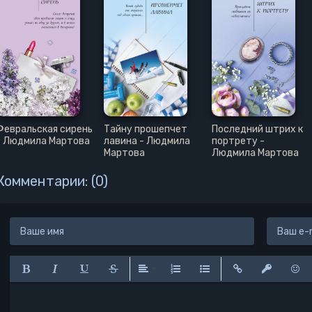
Февральская сирень
Тайну прошепчет
Последний штрих к
- Людмила Мартова
лавина - Людмила
портрету -
Мартова
Людмила Мартова
Комментарии: (0)
Полужирный
Курсив
Подчеркнутый
Зачеркнутый
Выравнивание
Нумерованный список
Маркированный списо
Вставить ссылк
Вставить 
Вста