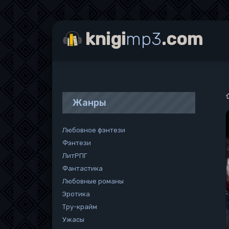
knigi
mp3
.com
Жанры
Любовное фэнтези
Фэнтези
ЛитРПГ
Фантастика
Любовные романы
Эротика
Тру-крайм
Ужасы