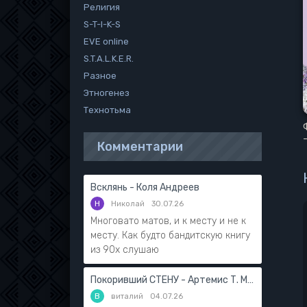
Религия
S-T-I-K-S
EVE online
S.T.A.L.K.E.R.
Разное
Этногенез
Технотьма
Комментарии
Всклянь - Коля Андреев
Н
Николай
30.07.26
Многовато матов, и к месту и не к
месту. Как будто бандитскую книгу
из 90х слушаю
Покоривший СТЕНУ - Артемис Т. Мантикор
В
виталий
04.07.26