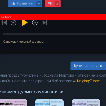
Нравится!
6
2
not found
Ознакомительный фрагмент
Купить и скачать
Алая гроздь турмалина - Людмила Мартова - описание и кр
онлайн на сайте электронной библиотеки ➨
Knigimp3.com
Рекомендуемые аудиокниги: