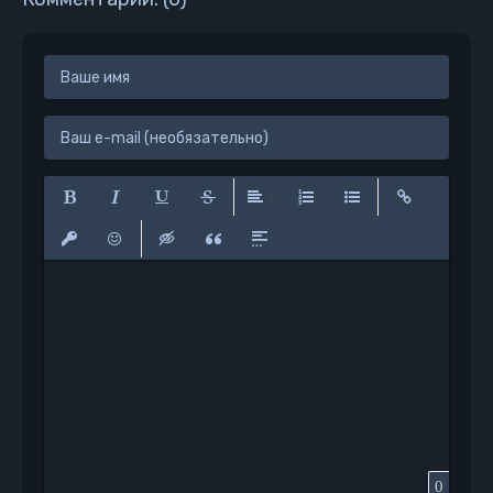
Полужирный
Курсив
Подчеркнутый
Зачеркнутый
Выравнивание
Нумерованный список
Маркированный сп
Вставить сс
Вставить защищенную ссылку
Вставить смайлик
Вставка скрытого текста
Вставка цитаты
Вставка спойлера
0