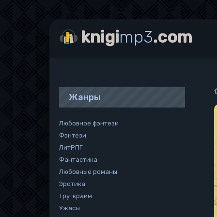
knigi
mp3
.com
Жанры
Любовное фэнтези
Фэнтези
ЛитРПГ
Фантастика
Любовные романы
Эротика
Тру-крайм
Ужасы