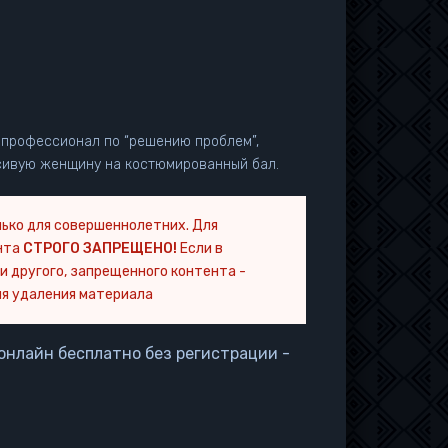
, профессионал по “решению проблем”,
асивую женщину на костюмированный бал.
ько для совершеннолетних. Для
нта
СТРОГО ЗАПРЕЩЕНО!
Если в
и другого, запрещенного контента -
я удаления материала
онлайн бесплатно без регистрации -