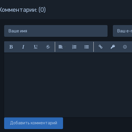
04_От переводчика
Комментарии: (0)
Полужирный
Курсив
Подчеркнутый
Зачеркнутый
Выравнивание
Нумерованный список
Маркированный списо
Вставить ссылк
Вставить 
Вста
Добавить комментарий