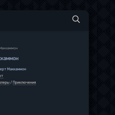
 Маккаммон
ккаммон
берт Маккаммон
рт
ллеры
/
Приключения