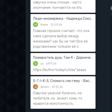
озвучка очень плохая , часто
окончания кончаются на ять
Леди-иномирянка - Надежда Соколова
М
Мари
12.03.26
Главная героиня считает, что она
сама сделала выбор между
женихами? как бы не так! Все её
родственники толкали её к
Пожиратель душ. Том 4 - Дорничев Дмитрий
S
sa
29.11.25
https://author.today/u/zlay"azaya
S-T-I-K-S. Сломать систему - Василий Мушинский
Д
Денис
10.10.25
Озвучка ужасна! Конечно, на
любителя, но...может кому-то
нравится монотонность...