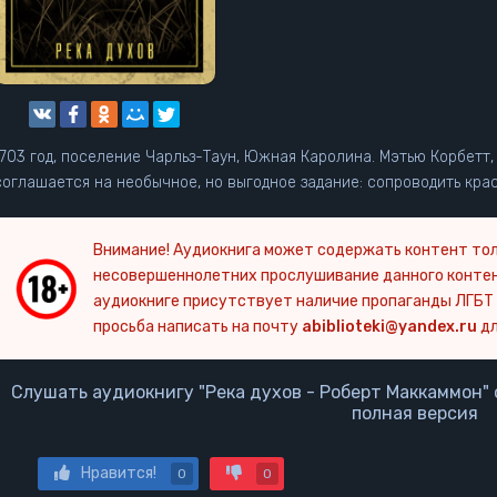
1703 год, поселение Чарльз-Таун, Южная Каролина. Мэтью Корбетт
соглашается на необычное, но выгодное задание: сопроводить кр
Внимание! Аудиокнига может содержать контент тол
несовершеннолетних прослушивание данного конте
аудиокниге присутствует наличие пропаганды ЛГБТ 
просьба написать на почту
abiblioteki@yandex.ru
дл
Слушать аудиокнигу "Река духов - Роберт Маккаммон" 
полная версия
Нравится!
0
0