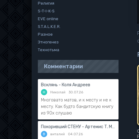
Религия
S-T-I-K-S
EVE online
S.T.A.L.K.E.R.
Разное
Этногенез
Технотьма
Комментарии
Всклянь - Коля Андреев
Н
Николай
30.07.26
Многовато матов, и к месту и не к
месту. Как будто бандитскую книгу
из 90х слушаю
Покоривший СТЕНУ - Артемис Т. Мантикор
В
виталий
04.07.26