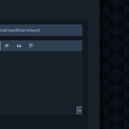
к
у
защищенную ссылку
вить смайлик
Вставка скрытого текста
Вставка цитаты
Вставка спойлера
0