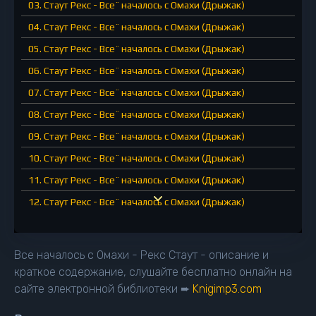
03. Стаут Рекс - Все¨ началось с Омахи (Дрыжак)
04. Стаут Рекс - Все¨ началось с Омахи (Дрыжак)
05. Стаут Рекс - Все¨ началось с Омахи (Дрыжак)
06. Стаут Рекс - Все¨ началось с Омахи (Дрыжак)
07. Стаут Рекс - Все¨ началось с Омахи (Дрыжак)
08. Стаут Рекс - Все¨ началось с Омахи (Дрыжак)
09. Стаут Рекс - Все¨ началось с Омахи (Дрыжак)
10. Стаут Рекс - Все¨ началось с Омахи (Дрыжак)
11. Стаут Рекс - Все¨ началось с Омахи (Дрыжак)
12. Стаут Рекс - Все¨ началось с Омахи (Дрыжак)
13. Стаут Рекс - Все¨ началось с Омахи (Дрыжак)
14. Стаут Рекс - Все¨ началось с Омахи (Дрыжак)
Все началось с Омахи - Рекс Стаут - описание и
15. Стаут Рекс - Все¨ началось с Омахи (Дрыжак)
краткое содержание, слушайте бесплатно онлайн на
сайте электронной библиотеки ➨
Knigimp3.com
16. Стаут Рекс - Все¨ началось с Омахи (Дрыжак)
17. Стаут Рекс - Все¨ началось с Омахи (Дрыжак)