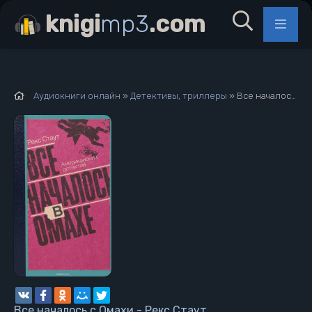
knigi
mp3
.com
Аудиокниги онлайн
»
Детективы, триллеры
» Все началось с Омахи - Рекс Стаут
Все началось с Омахи - Рекс Стаут