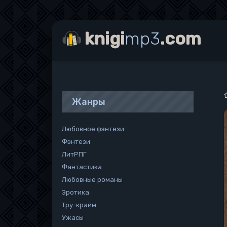
knigi
mp3
.com
Жанры
Любовное фэнтези
Фэнтези
ЛитРПГ
Фантастика
Любовные романы
Эротика
Тру-крайм
Ужасы