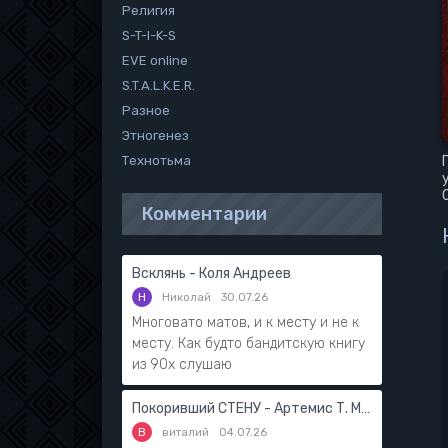
Религия
S-T-I-K-S
EVE online
S.T.A.L.K.E.R.
Разное
Этногенез
Технотьма
Комментарии
Всклянь - Коля Андреев
Н
Николай
30.07.26
Многовато матов, и к месту и не к
месту. Как будто бандитскую книгу
из 90х слушаю
Покоривший СТЕНУ - Артемис Т. Мантикор
В
виталий
04.07.26