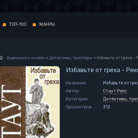
ТОП-100
ЖАНРЫ
Аудиокниги онлайн
»
Детективы, триллеры
» Избавьте от греха - 
Избавьте от греха - Рек
Название:
Избавьте от гре
Автор:
Стаут Рекс
Категория:
Детективы, три
Просмотров:
312