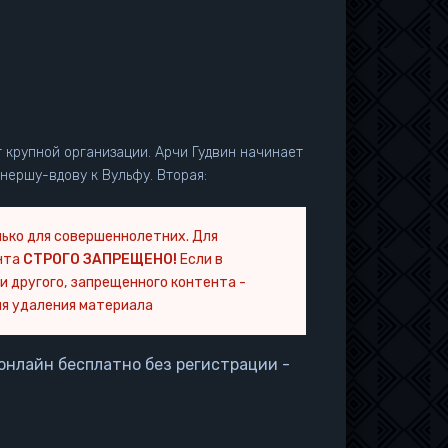
 крупной организации. Арчи Гудвин начинает
нершу-вдову к Вульфу. Вторая:
ько для совершеннолетних. Для
нта
СТРОГО ЗАПРЕЩЕНО!
Если в
и другого, запрещенного контента -
я удаления материала
 онлайн бесплатно без регистрации -