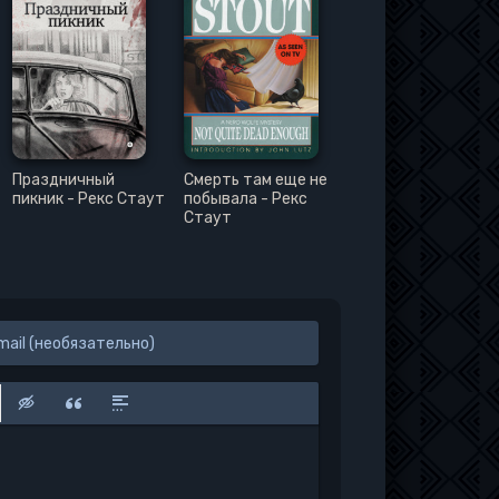
Праздничный
Смерть там еще не
пикник - Рекс Стаут
побывала - Рекс
Стаут
к
у
защищенную ссылку
вить смайлик
Вставка скрытого текста
Вставка цитаты
Вставка спойлера