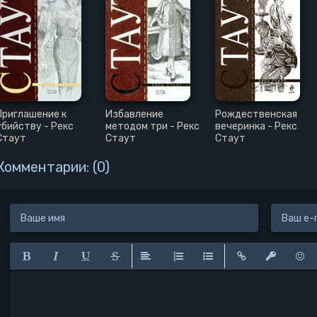
Приглашение к
Избавление
Рождественская
убийству - Рекс
методом три - Рекс
вечеринка - Рекс
Стаут
Стаут
Стаут
Комментарии: (0)
Полужирный
Курсив
Подчеркнутый
Зачеркнутый
Выравнивание
Нумерованный список
Маркированный списо
Вставить ссылк
Вставить 
Вста