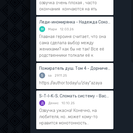
озвучка очень плохая , часто
окончания кончаются на ять
Леди-иномирянка - Надежда Соколова
М
Мари
12.03.26
Главная героиня считает, что она
сама сделала выбор между
женихами? как бы не так! Все её
родственники толкали её к
Пожиратель душ. Том 4 - Дорничев Дмитрий
S
sa
29.11.25
https://author.today/u/zlay"azaya
S-T-I-K-S. Сломать систему - Василий Мушинский
Д
Денис
10.10.25
Озвучка ужасна! Конечно, на
любителя, но...может кому-то
нравится монотонность...