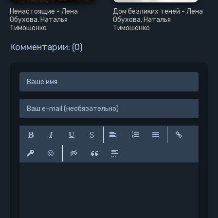
Ненастоящие - Лена
Дом безликих теней - Лена
Обухова, Наталья
Обухова, Наталья
Тимошенко
Тимошенко
Комментарии: (0)
Полужирный
Курсив
Подчеркнутый
Зачеркнутый
Выравнивание
Нумерованный список
Маркированный сп
Вставить сс
Вставить защищенную ссылку
Вставить смайлик
Вставка скрытого текста
Вставка цитаты
Вставка спойлера