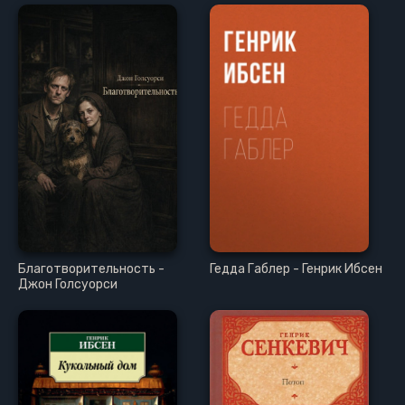
Благотворительность -
Гедда Габлер - Генрик Ибсен
Джон Голсуорси