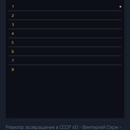
1
2
3
4
5
6
7
8
Ревизор: возвращение в СССР 60 - Винтеркей Серж -