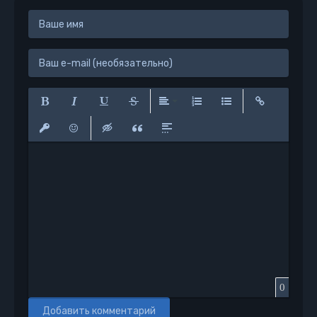
Полужирный
Курсив
Подчеркнутый
Зачеркнутый
Выравнивание
Нумерованный список
Маркированный сп
Вставить сс
Вставить защищенную ссылку
Вставить смайлик
Вставка скрытого текста
Вставка цитаты
Вставка спойлера
0
Добавить комментарий