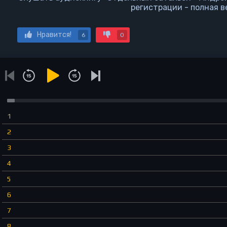
регистрации - полная в
Нравится!
6
0
1
2
3
4
5
6
7
8