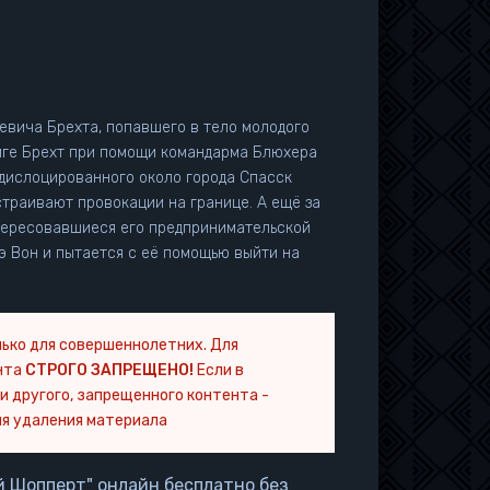
вича Брехта, попавшего в тело молодого
книге Брехт при помощи командарма Блюхера
 дислоцированного около города Спасск
страивают провокации на границе. А ещё за
тересовавшиеся его предпринимательской
э Вон и пытается с её помощью выйти на
ько для совершеннолетних. Для
нта
СТРОГО ЗАПРЕЩЕНО!
Если в
и другого, запрещенного контента -
я удаления материала
й Шопперт" онлайн бесплатно без