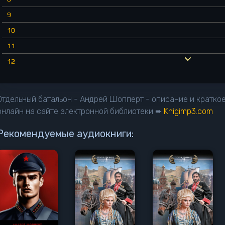
9
10
11
12
13
14
Отдельный батальон - Андрей Шопперт - описание и кратко
15
онлайн на сайте электронной библиотеки ➨
Knigimp3.com
16
Рекомендуемые аудиокниги:
17
18
19
20
21
22