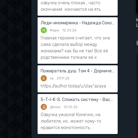
озвучка очень плохая , часто
окончания кончаются на ять
Леди-иномирянка - Надежда Соколова
М
Мари
12.03.26
Главная героиня считает, что она
сама сделала выбор между
женихами? как бы не так! Все её
родственники толкали её к
Пожиратель душ. Том 4 - Дорничев Дмитрий
S
sa
29.11.25
https://author.today/u/zlay"azaya
S-T-I-K-S. Сломать систему - Василий Мушинский
Д
Денис
10.10.25
Озвучка ужасна! Конечно, на
любителя, но...может кому-то
нравится монотонность...