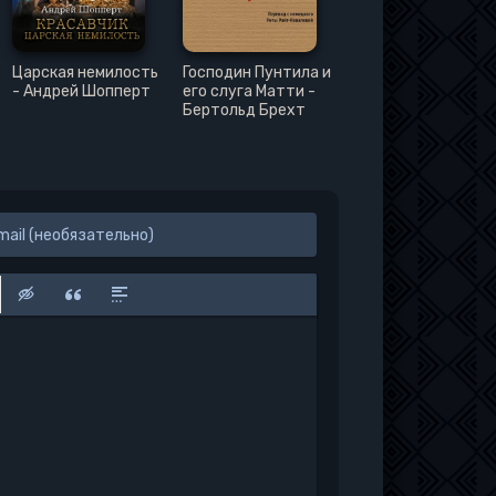
Царская немилость
Господин Пунтила и
- Андрей Шопперт
его слуга Матти -
Бертольд Брехт
к
у
защищенную ссылку
вить смайлик
Вставка скрытого текста
Вставка цитаты
Вставка спойлера