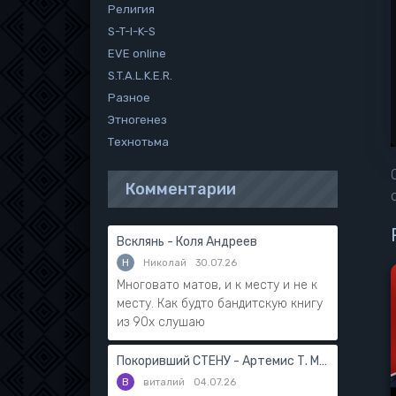
Религия
S-T-I-K-S
EVE online
S.T.A.L.K.E.R.
Разное
Этногенез
Технотьма
Комментарии
Всклянь - Коля Андреев
Н
Николай
30.07.26
Многовато матов, и к месту и не к
месту. Как будто бандитскую книгу
из 90х слушаю
Покоривший СТЕНУ - Артемис Т. Мантикор
В
виталий
04.07.26