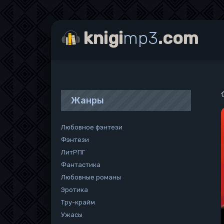
knigi
mp3
.com
Жанры
Любовное фэнтези
Фэнтези
ЛитРПГ
Фантастика
Любовные романы
Эротика
Тру-крайм
Ужасы