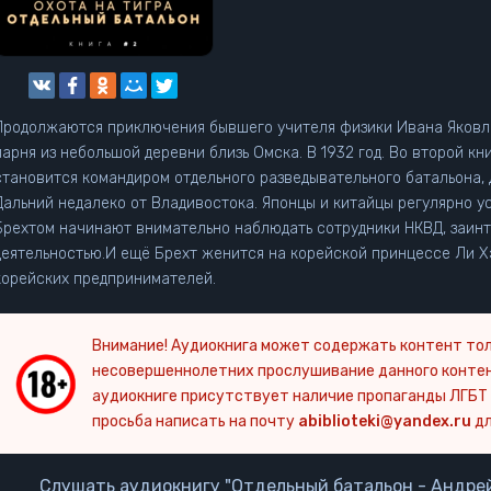
Продолжаются приключения бывшего учителя физики Ивана Яковле
парня из небольшой деревни близь Омска. В 1932 год. Во второй 
становится командиром отдельного разведывательного батальона,
Дальний недалеко от Владивостока. Японцы и китайцы регулярно у
Брехтом начинают внимательно наблюдать сотрудники НКВД, заин
деятельностью.И ещё Брехт женится на корейской принцессе Ли Х
корейских предпринимателей.
Внимание! Аудиокнига может содержать контент тол
несовершеннолетних прослушивание данного конте
аудиокниге присутствует наличие пропаганды ЛГБТ 
просьба написать на почту
abiblioteki@yandex.ru
дл
Слушать аудиокнигу "Отдельный батальон - Андре