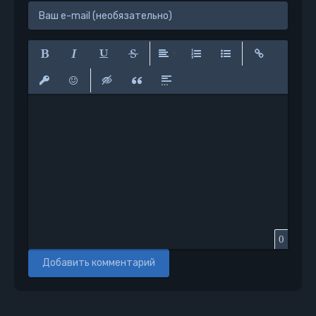
Полужирный
Курсив
Подчеркнутый
Зачеркнутый
Выравнивание
Нумерованный список
Маркированный сп
Вставить сс
Вставить защищенную ссылку
Вставить смайлик
Вставка скрытого текста
Вставка цитаты
Вставка спойлера
0
Добавить комментарий